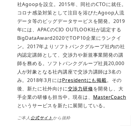
社Agoopを設立。2015年、同社のCTOに就任。
コロナ感染対策として注目を浴びたAgoop人流
データ等のビッグデータサービスを開発。2019
年には、APACのCIO OUTLOOK社が認定する
BigDataAward2020でTOP10企業にランクイ
ン。2017年よりソフトバンクグループ社内の社
内認定講師として、交渉力や新規事業開発の講
師を務める。ソフトバンクグループ社員20,000
人が対象となる社内講座で交渉力講師は3名の
み。2018年3月には
Presidentにも掲載
。その
後、新たに社外向けに
交渉力研修
を開発し、大
手企業の研修も担当中。現在は、
MasterCoach
というサービスを新たに展開している。
ご本人
公式サイト
から抜粋