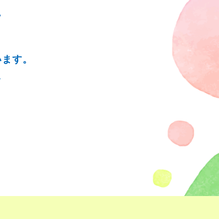
。
います。
、