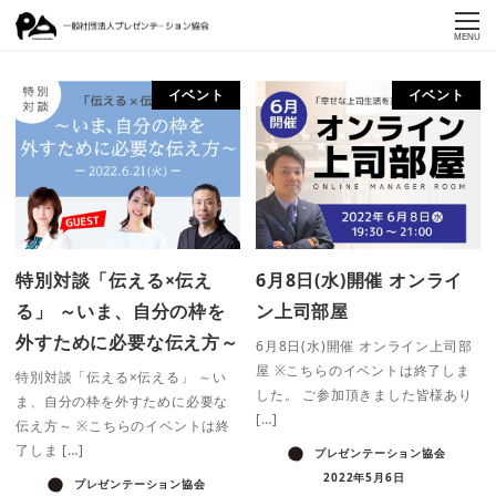
MENU
イベント
イベント
特別対談「伝える×伝え
6月8日(水)開催 オンライ
る」 ～いま、自分の枠を
ン上司部屋
外すために必要な伝え方～
6月8日(水)開催 オンライン上司部
屋 ※こちらのイベントは終了しま
特別対談「伝える×伝える」 ～い
した。 ご参加頂きました皆様あり
ま、自分の枠を外すために必要な
[…]
伝え方～ ※こちらのイベントは終
了しま […]
プレゼンテーション協会
2022年5月6日
プレゼンテーション協会