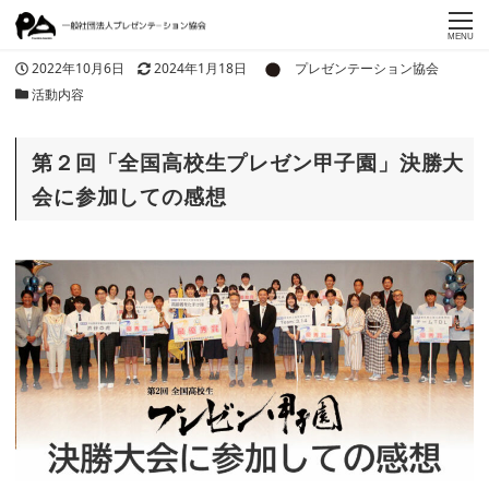
MENU
著者
投稿日
更新日
2022年10月6日
2024年1月18日
プレゼンテーション協会
カテゴリー
活動内容
第２回「全国高校生プレゼン甲子園」決勝大
会に参加しての感想