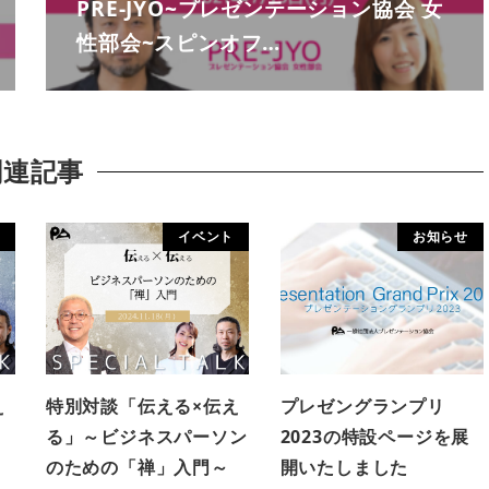
PRE-JYO~プレゼンテーション協会 女
性部会~スピンオフ…
関連記事
イベント
お知らせ
え
特別対談「伝える×伝え
プレゼングランプリ
る」～ビジネスパーソン
2023の特設ページを展
のための「禅」入門～
開いたしました