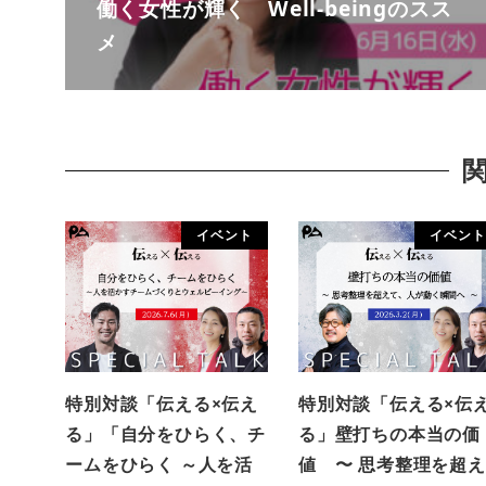
働く女性が輝く Well-beingのスス
メ
イベント
イベント
特別対談「伝える×伝え
特別対談「伝える×伝
る」「自分をひらく、チ
る」壁打ちの本当の価
ームをひらく ～人を活
値 〜 思考整理を超え