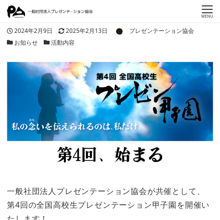
MENU
著者
投稿日
更新日
2024年2月9日
2025年2月13日
プレゼンテーション協会
カテゴリー
カテゴリー
お知らせ
活動内容
一般社団法人プレゼンテーション協会が共催として、
第4回の全国高校生プレゼンテーション甲子園を開催い
たします！