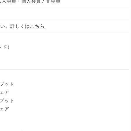
人会員・個人会員 / 非会員
ださい。詳しくは
こちら
ッド）
ンプット
シェア
ンプット
シェア