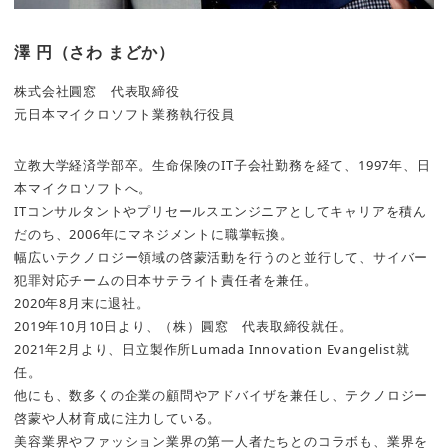
澤 円（さわ まどか）
株式会社圓窓 代表取締役
元日本マイクロソフト業務執行役員
立教大学経済学部卒。生命保険のIT子会社勤務を経て、1997年、日
本マイクロソフトへ。
ITコンサルタントやプリセールスエンジニアとしてキャリアを積ん
だのち、2006年にマネジメントに職掌転換。
幅広いテクノロジー領域の啓蒙活動を行うのと並行して、サイバー
犯罪対応チームの日本サテライト責任者を兼任。
2020年8月末に退社。
2019年10月10日より、（株）圓窓 代表取締役就任。
2021年2月より、日立製作所Lumada Innovation Evangelist就
任。
他にも、数多くの企業の顧問やアドバイザを兼任し、テクノロジー
啓蒙や人材育成に注力している。
美容業界やファッション業界の第一人者たちとのコラボも、業界を