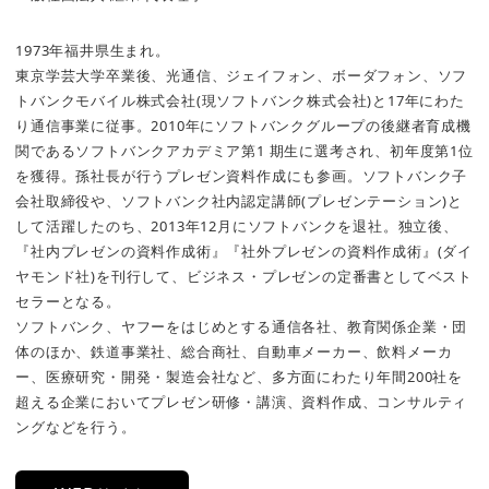
1973年福井県生まれ。
東京学芸大学卒業後、光通信、ジェイフォン、ボーダフォン、ソフ
トバンクモバイル株式会社(現ソフトバンク株式会社)と17年にわた
り通信事業に従事。2010年にソフトバンクグループの後継者育成機
関であるソフトバンクアカデミア第1 期生に選考され、初年度第1位
を獲得。孫社長が行うプレゼン資料作成にも参画。ソフトバンク子
会社取締役や、ソフトバンク社内認定講師(プレゼンテーション)と
して活躍したのち、2013年12月にソフトバンクを退社。独立後、
『社内プレゼンの資料作成術』『社外プレゼンの資料作成術』(ダイ
ヤモンド社)を刊行して、ビジネス・プレゼンの定番書としてベスト
セラーとなる。
ソフトバンク、ヤフーをはじめとする通信各社、教育関係企業・団
体のほか、鉄道事業社、総合商社、自動車メーカー、飲料メーカ
ー、医療研究・開発・製造会社など、多方面にわたり年間200社を
超える企業においてプレゼン研修・講演、資料作成、コンサルティ
ングなどを行う。