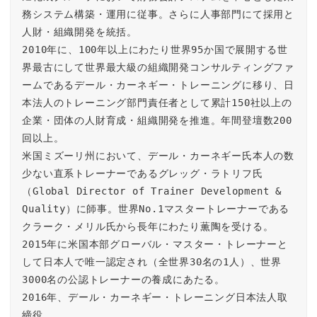
務システム構築・運用に従事。さらに人事部門にて採用と
人財・組織開発を統括。

2010年に、100年以上にわたり世界95か国で展開する世
界最古にして世界最大級の組織開発コンサルティングファ
ームであるデール・カーネギー・トレーニングに移り、日
本法人のトレーニング部門責任者として累計150社以上の
企業・団体の人財育成・組織開発を推進。年間登壇数200
回以上。

米国ミズーリ州において、デール・カーネギー氏本人の数
少ない直系トレーナーであるグレッグ・ラトリフ氏
（Global Director of Trainer Development & 
Quality）に師事。世界No.1マスタートレーナーである
クラーク・メリル氏から長年にわたり薫陶を受ける。

2015年に米国本部グローバル・マスター・トレーナーと
して日本人で唯一認定され（全世界30名の1人）、世界
3000名の公認トレーナーの養成にあたる。

2016年、デール・カーネギー・トレーニング日本法人取
締役。
