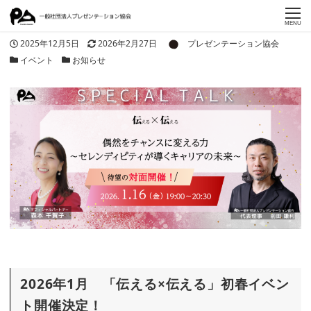
MENU
著者
投稿日
更新日
2025年12月5日
2026年2月27日
プレゼンテーション協会
カテゴリー
カテゴリー
イベント
お知らせ
2026年1月 「伝える×伝える」初春イベン
ト開催決定！