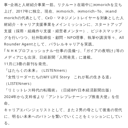
事~企画と人材紹介事業一筋。リクルート在籍中に㈱morichを立ち
上げ、2017年に独立。現在、㈱morich、㈱morichｰTo、㈱and
morichの代表として、CxO・マネジメントレイヤーを対象とした人
材紹介・キャリア支援事業をメインミッションに、スタートアップ
支援（採用・組織作り支援・経営者メンター）、ビジネスマッチン
グを行いつつ、社外取締役・顧問・NPO理事、執筆や講演等々、All
Rounder Agentとして、パラレルキャリアを実践。
｢ＮＨＫプロフェッショナル~仕事の流儀~｣、｢ガイアの夜明け｣等の
メディアにも出演、日経新聞「人間発見」に連載。
11月に3冊の新刊を発売。
『はたらくの未来』（LISTENners）
『女性リーダーたちのMY LIFE Story これが私の生きる道』
（LISTENners）
『リミットレス時代の転職術』（日経BP/日本経済新聞出版）
2024年から文科省より「アントレプレナーシップ推進大使』を任
命。
キャリアエバンジェリストとして、また２男の母として後進の世代
に、明るい未来へのバトンを繋いでいくことをミッションにしてい
る。