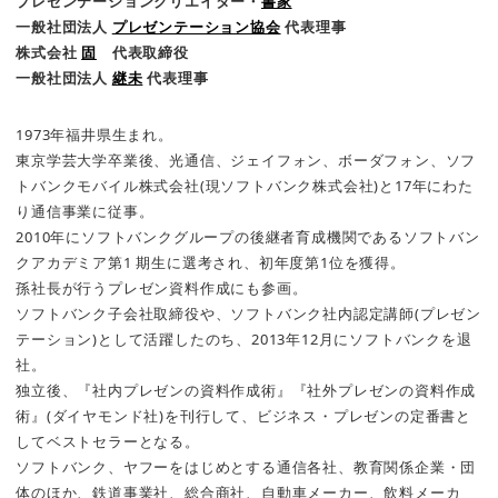
プレゼンテーションクリエイター・
書家
一般社団法人
プレゼンテーション協会
代表理事
株式会社
固
代表取締役
一般社団法人
継未
代表理事
1973年福井県生まれ。
東京学芸大学卒業後、光通信、ジェイフォン、ボーダフォン、ソフ
トバンクモバイル株式会社(現ソフトバンク株式会社)と17年にわた
り通信事業に従事。
2010年にソフトバンクグループの後継者育成機関であるソフトバン
クアカデミア第1 期生に選考され、初年度第1位を獲得。
孫社長が行うプレゼン資料作成にも参画。
ソフトバンク子会社取締役や、ソフトバンク社内認定講師(プレゼン
テーション)として活躍したのち、2013年12月にソフトバンクを退
社。
独立後、『社内プレゼンの資料作成術』『社外プレゼンの資料作成
術』(ダイヤモンド社)を刊行して、ビジネス・プレゼンの定番書と
してベストセラーとなる。
ソフトバンク、ヤフーをはじめとする通信各社、教育関係企業・団
体のほか、鉄道事業社、総合商社、自動車メーカー、飲料メーカ