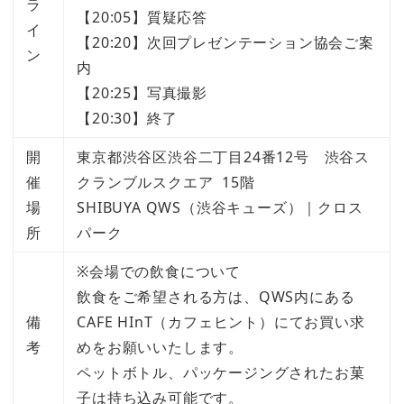
ラ
【20:05】質疑応答
イ
【20:20】次回プレゼンテーション協会ご案
ン
内
【20:25】写真撮影
【20:30】終了
開
東京都渋谷区渋谷二丁目24番12号 渋谷ス
催
クランブルスクエア 15階
場
SHIBUYA QWS（渋谷キューズ）｜クロス
所
パーク
※会場での飲食について
飲食をご希望される方は、QWS内にある
備
CAFE HInT（カフェヒント）にてお買い求
考
めをお願いいたします。
ペットボトル、パッケージングされたお菓
子は持ち込み可能です。