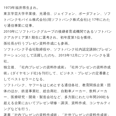
1973年福井県生まれ。
東京学芸大学卒業後、光通信、ジェイフォン、ボーダフォン、ソフ
トバンクモバイル株式会社(現ソフトバンク株式会社)と17年にわた
り通信事業に従事。
2010年にソフトバンクグループの後継者育成機関であるソフトバン
クアカデミア第1 期生に選考され、初年度第1位を獲得。
孫社長が行うプレゼン資料作成にも参画。
ソフトバンク子会社取締役や、ソフトバンク社内認定講師(プレゼン
テーション)として活躍したのち、2013年12月にソフトバンクを退
社。
独立後、『社内プレゼンの資料作成術』『社外プレゼンの資料作成
術』(ダイヤモンド社)を刊行して、ビジネス・プレゼンの定番書と
してベストセラーとなる。
ソフトバンク、ヤフーをはじめとする通信各社、教育関係企業・団
体のほか、鉄道事業社、総合商社、自動車メーカー、飲料メーカ
ー、医療研究・開発・製造会社など、多方面にわたり年間200社を
超える企業においてプレゼン研修・講演、資料作成、コンサルティ
ングなどを行う。
著書「社内プレゼンの資料作成術」「社外プレゼンの資料作成術」