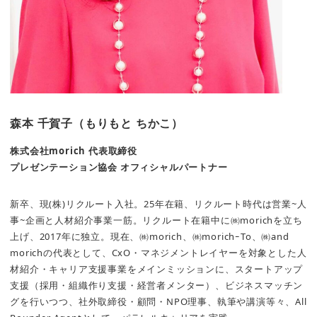
森本 千賀子（もりもと ちかこ）
株式会社morich 代表取締役
プレゼンテーション協会 オフィシャルパートナー
新卒、現(株)リクルート入社。25年在籍、リクルート時代は営業~人
事~企画と人材紹介事業一筋。リクルート在籍中に㈱morichを立ち
上げ、2017年に独立。現在、㈱morich、㈱morichｰTo、㈱and
morichの代表として、CxO・マネジメントレイヤーを対象とした人
材紹介・キャリア支援事業をメインミッションに、スタートアップ
支援（採用・組織作り支援・経営者メンター）、ビジネスマッチン
グを行いつつ、社外取締役・顧問・NPO理事、執筆や講演等々、All