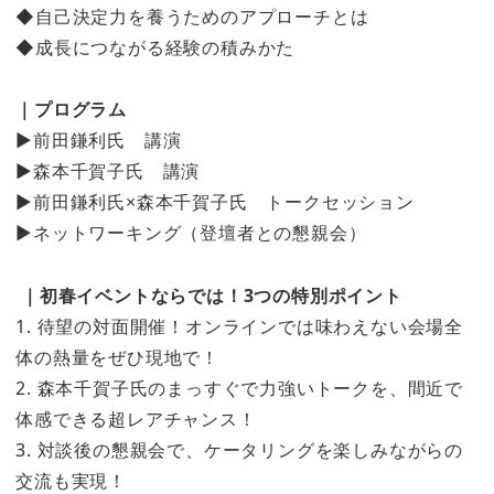
◆自己決定力を養うためのアプローチとは
◆成長につながる経験の積みかた
｜プログラム
▶︎前田鎌利氏 講演
▶︎森本千賀子氏 講演
▶︎前田鎌利氏×森本千賀子氏 トークセッション
▶︎ネットワーキング（登壇者との懇親会）
｜初春イベントならでは！3つの特別ポイント
1. 待望の対面開催！オンラインでは味わえない会場全
体の熱量をぜひ現地で！
2. 森本千賀子氏のまっすぐで力強いトークを、間近で
体感できる超レアチャンス！
3. 対談後の懇親会で、ケータリングを楽しみながらの
交流も実現！