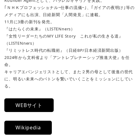
Rounder Agentとして、パラレルキャリアを実践。
｢ＮＨＫプロフェッショナル~仕事の流儀~｣、｢ガイアの夜明け｣等の
メディアにも出演、日経新聞「人間発見」に連載。
11月に3冊の新刊を発売。
『はたらくの未来』（LISTENners）
『女性リーダーたちのMY LIFE Story これが私の生きる道』
（LISTENners）
『リミットレス時代の転職術』（日経BP/日本経済新聞出版）
2024年から文科省より「アントレプレナーシップ推進大使』を任
命。
キャリアエバンジェリストとして、また２男の母として後進の世代
に、明るい未来へのバトンを繋いでいくことをミッションにしてい
る。
WEBサイト
Wikipedia