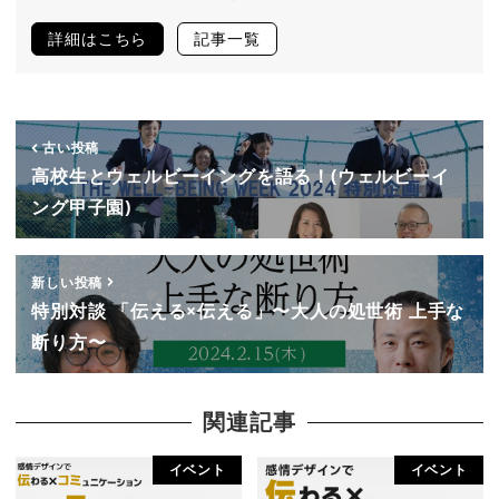
詳細はこちら
記事一覧
古い投稿
高校生とウェルビーイングを語る！(ウェルビーイ
ング甲子園)
新しい投稿
特別対談 「伝える×伝える」〜大人の処世術 上手な
断り方〜
関連記事
イベント
イベント