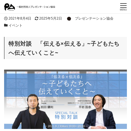
MENU
著者
投稿日
更新日
2021年8月4日
2025年5月2日
プレゼンテーション協会
カテゴリー
イベント
特別対談 「伝える×伝える」~子どもたち
へ伝えていくこと~