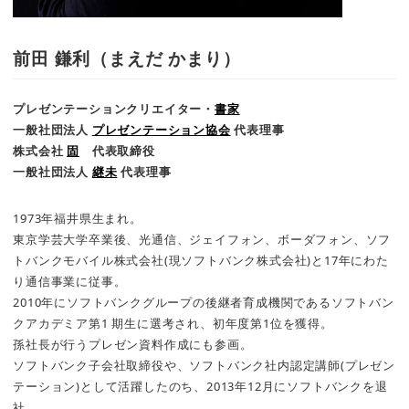
前田 鎌利（まえだ かまり）
プレゼンテーションクリエイター・
書家
一般社団法人
プレゼンテーション協会
代表理事
株式会社
固
代表取締役
一般社団法人
継未
代表理事
1973年福井県生まれ。
東京学芸大学卒業後、光通信、ジェイフォン、ボーダフォン、ソフ
トバンクモバイル株式会社(現ソフトバンク株式会社)と17年にわた
り通信事業に従事。
2010年にソフトバンクグループの後継者育成機関であるソフトバン
クアカデミア第1 期生に選考され、初年度第1位を獲得。
孫社長が行うプレゼン資料作成にも参画。
ソフトバンク子会社取締役や、ソフトバンク社内認定講師(プレゼン
テーション)として活躍したのち、2013年12月にソフトバンクを退
社。