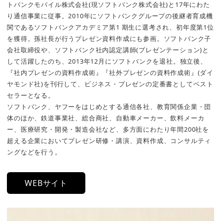
トバンクモバイル株式会社(現ソフトバンク株式会社)と17年にわた
り通信事業に従事。2010年にソフトバンクグループの後継者育成機
関であるソフトバンクアカデミア第1 期生に選考され、初年度第1位
を獲得。孫社長が行うプレゼン資料作成にも参画。ソフトバンク子
会社取締役や、ソフトバンク社内認定講師(プレゼンテーション)と
して活躍したのち、2013年12月にソフトバンクを退社。独立後、
『社内プレゼンの資料作成術』『社外プレゼンの資料作成術』(ダイ
ヤモンド社)を刊行して、ビジネス・プレゼンの定番書としてベスト
セラーとなる。
ソフトバンク、ヤフーをはじめとする通信各社、教育関係企業・団
体のほか、鉄道事業社、総合商社、自動車メーカー、飲料メーカ
ー、医療研究・開発・製造会社など、多方面にわたり年間200社を
超える企業においてプレゼン研修・講演、資料作成、コンサルティ
ングなどを行う。
WEBサイト